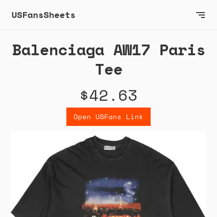
USFansSheets
Balenciaga AW17 Paris
Tee
$42.63
Open USFans Link